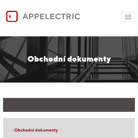
Togg
navig
Obchodní dokumenty
· Obchodní dokumenty