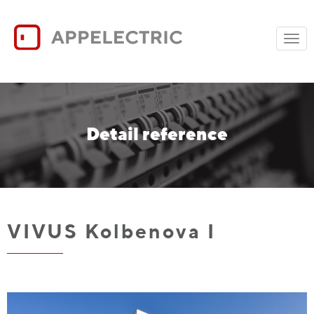
Togg
navig
Detail reference
VIVUS Kolbenova I