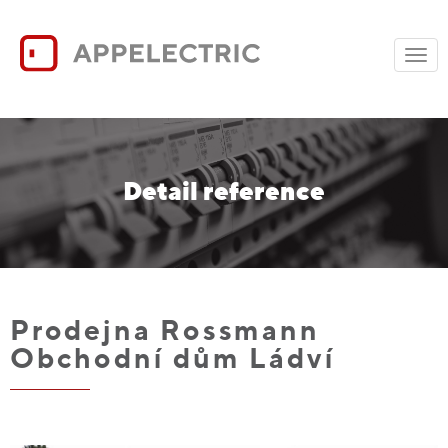
Togg
navig
Detail reference
Prodejna Rossmann
Obchodní dům Ládví